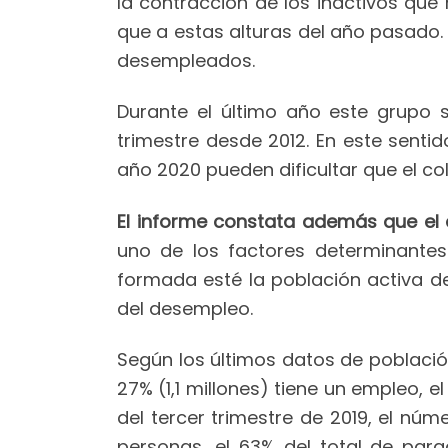
la contracción de los inactivos que
que a estas alturas del año pasado. 
desempleados.
Durante el último año este grupo 
trimestre desde 2012. En este senti
año 2020 pueden dificultar que el col
El informe constata además que el 
uno de los factores determinantes
formada esté la población activa de
del desempleo.
Según los últimos datos de población 
27% (1,1 millones) tiene un empleo, e
del tercer trimestre de 2019, el n
personas, el 63% del total de par