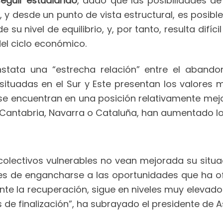
seguir estudiando
, dado que las posibilidades d
 y desde un punto de vista estructural, es posi
 su nivel de equilibrio, y, por tanto, resulta difí
el ciclo económico.
nstata una “estrecha relación” entre el aband
s situadas en el Sur y Este presentan los valore
 se encuentran en una posición relativamente mejo
 Cantabria, Navarra o Cataluña, han aumentado los
colectivos vulnerables no vean mejorada su situació
es de engancharse a las oportunidades que ha o
nte la recuperación, sigue en niveles muy elevado
de finalización”, ha subrayado el presidente de 