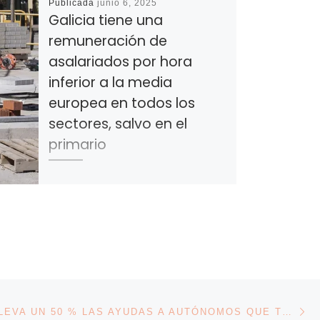
Publicada
junio 6, 2025
Galicia tiene una
remuneración de
asalariados por hora
inferior a la media
europea en todos los
sectores, salvo en el
primario
El peso de los sueldos representa
el 44 % del PIB gallego Galicia
tiene una remuneración de
asalariados por hora inferior a […]
En
ENTRADAS
LA XUNTA ELEVA UN 50 % LAS AYUDAS A AUTÓNOMOS QUE TENGAN HIJOS, PARA FINANCIAR GASTOS DE GUARDERÍA