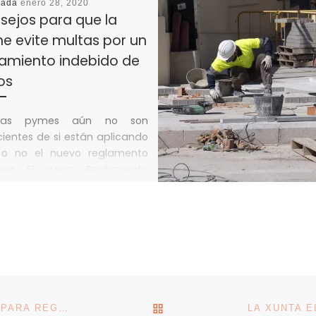
cada
enero 28, 2020
sejos para que la
e evite multas por un
tamiento indebido de
os
has pymes aún no son
ientes de si están aplicando
 o no el nuevo reglamento
peo. El nuevo Reglamento
al de […]
VOLVER A LA LISTA DE 
GALICIA IMPULSA UNA UNIDAD DE INVESTIGACIÓN PARA REGULAR EL TRÁFICO DE DRONES EN CUALQUIER ÁMBITO GEOGRÁFICO