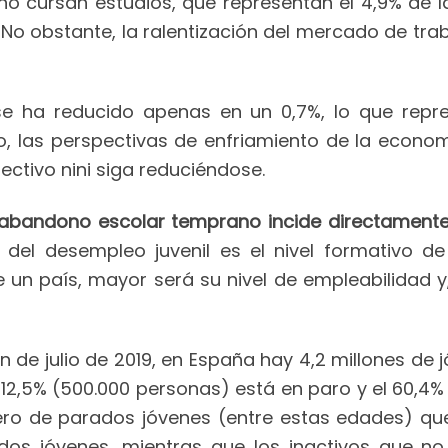
 no cursan estudios, que representan el 4,9% de 
No obstante, la ralentización del mercado de tra
se ha reducido apenas en un 0,7%, lo que repr
do, las perspectivas de enfriamiento de la econo
ectivo nini siga reduciéndose.
abandono escolar temprano incide directamente e
 del desempleo juvenil es el nivel formativo d
 un país, mayor será su nivel de empleabilidad y,
de julio de 2019, en España hay 4,2 millones de jó
l 12,5% (500.000 personas) está en paro y el 60,4% (
úmero de parados jóvenes (entre estas edades) qu
ados jóvenes, mientras que los inactivos que n