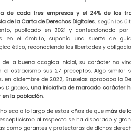
na de cada tres empresas y el 24% de los tr
cia de la Carta de Derechos Digitales
, según los úl
nto, publicado en 2021 y confeccionado por
os en el ámbito, suponía una suerte de guí
ico ético, reconociendo las libertades y obligacio
 de la buena acogida inicial, su carácter no vin
n el ostracismo sus 27 preceptos. Algo similar 
, en diciembre de 2022, Bruselas aprobaba la D
os Digitales,
una iniciativa de marcado carácter
r en la población
.
ho eco a lo largo de estos años de que
más de la
l escepticismo al respecto se ha disparado y gra
licas como garantes y protectoras de dichos derec