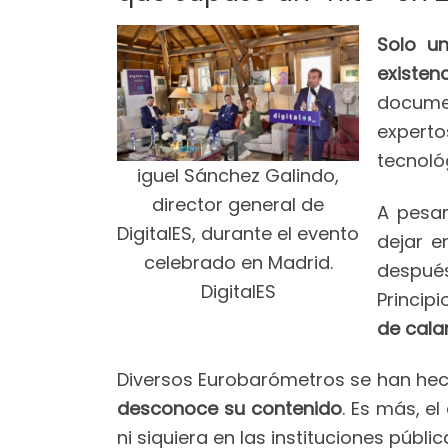
Solo u
existen
docume
expert
tecnológ
iguel Sánchez Galindo,
director general de
A pesar
DigitalES, durante el evento
dejar e
celebrado en Madrid.
después
DigitalES
Principi
de cala
Diversos Eurobarómetros se han hec
desconoce su contenido
. Es más, e
ni siquiera en las instituciones púb