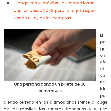
El pago con el móvil en los comercios se
duplica desde 2022, pero la tarjeta sigue
siendo el rey de las compras
El
pa
go
en
efe
cti
vo
ha
Una persona dando un billete de 50
ido
euros
Pexels
per
diendo terreno en los últimos años frente al auge
de los móviles, las tarjetas bancarias y el uso