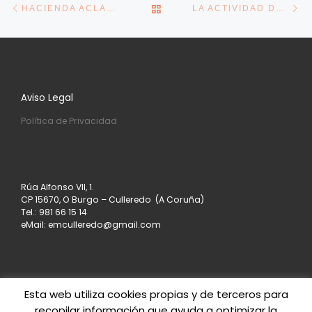
VOLVER A LA LISTA DE E
HACIENDA ACLARA QUE LOS NUEVOS CONTROLES DE PAGOS CON BIZUM SOLO AFECTAN A PROFESIONALES
LA ACTIVIDAD DE LAS EMPRESAS DE LA EUROZONA CIERRA SU PRIMER AÑO COMPLETO DE CRECIMIENTO DESDE LA PANDEMIA
Aviso Legal
Política de Privacidad
Rúa Alfonso VII, 1.
CP 15670, O Burgo – Culleredo (A Coruña)
Tel.: 981 66 15 14
eMail: emculleredo@gmail.com
Esta web utiliza cookies propias y de terceros para
recopilar información que ayuda a optimizar la