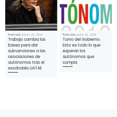
Publicada
marzo 20, 2024
Publicada
enero 10, 2020
Trabajo cambia las
Turno del Gobierno.
bases para dar
Esto es todo lo que
subvenciones a las
esperan los
asociaciones de
autónomos que
autónomos tras el
cumpla
escándalo UATAE
Navegación de la entrada
Entrada anterior
En