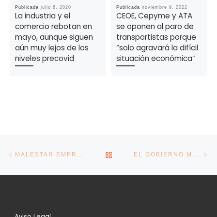
Publicada
julio 6, 2020
Publicada
noviembre 9, 2022
La industria y el
CEOE, Cepyme y ATA
comercio rebotan en
se oponen al paro de
mayo, aunque siguen
transportistas porque
aún muy lejos de los
“solo agravará la difícil
niveles precovid
situación económica”
Navegación de la entrada
Entrada anterior
En
VOLVER A LA LISTA DE E
MALESTAR EMPRESARIAL CON EL GOBIERNO POR EL CAMBIO DE PLAZOS EN LA CONCESIÓN DE AYUDAS DE LA SEPI Y COFIDES
EL GOBIERNO MANTIENE VIGENTES LAS AYUDAS A LOS MÓDULOS DE ESTIMACIÓN OBJETIVA
Aviso Legal