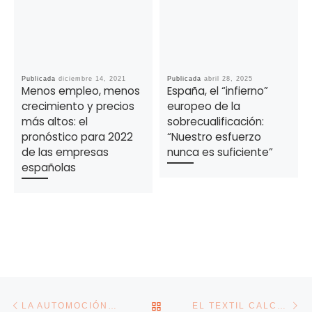
Publicada
diciembre 14, 2021
Publicada
abril 28, 2025
Menos empleo, menos
España, el “infierno”
crecimiento y precios
europeo de la
más altos: el
sobrecualificación:
pronóstico para 2022
“Nuestro esfuerzo
de las empresas
nunca es suficiente”
españolas
Navegación de la entrada
Entrada anterior
En
VOLVER A LA LISTA DE E
LA AUTOMOCIÓN PIDE AL GOBIERNO 300 MILLONES PARA IMPULSAR LA DEMANDA
EL TEXTIL CALCULA QUE VENDERÁ UN 70% MENOS EN EL PRIMER MES DE REAPERTURA