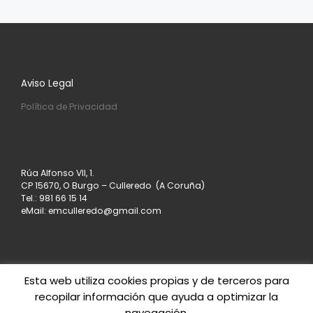
Aviso Legal
Política de Privacidad
Rúa Alfonso VII, 1.
CP 15670, O Burgo – Culleredo (A Coruña)
Tel.: 981 66 15 14
eMail: emculleredo@gmail.com
Esta web utiliza cookies propias y de terceros para
recopilar información que ayuda a optimizar la
© 2026
Asociación de Empresarios de Culleredo
–
navegación.