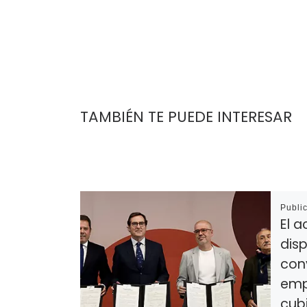
TAMBIÉN TE PUEDE INTERESAR
Publi
El a
disp
con
emp
cub