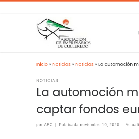
Inicio
»
Noticias
»
Noticias
»
La automoción mov
NOTICIAS
La automoción mov
captar fondos e
por
AEC
|
Publicada
noviembre 10, 2020
-
Actua