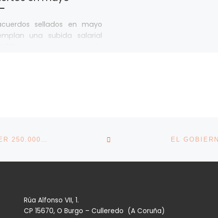
acuerdos sellados en mayo
emplan una subida salarial
4,28%, por encima de la
mendación El Acuerdo por el
o y […]
VOLVER A LA LISTA DE 
TRABAJO APRIETA A LOS INSPECTORES PARA HACER 250.000 ACTUACIONES POR EL COVID
Rúa Alfonso VII, 1.
CP 15670, O Burgo – Culleredo (A Coruña)