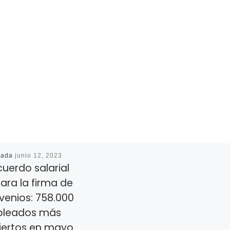
cada
junio 12, 2023
cuerdo salarial
ara la firma de
venios: 758.000
leados más
iertos en mayo