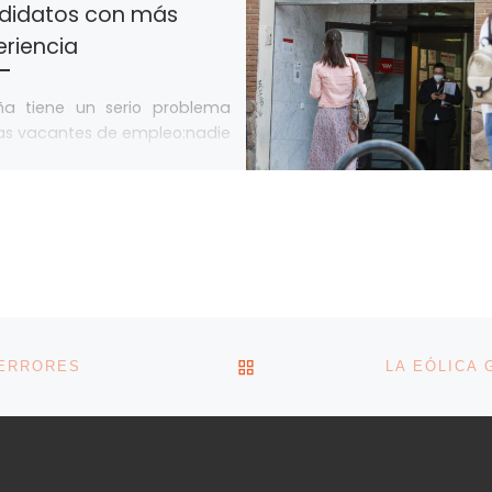
didatos con más
eriencia
ña tiene un serio problema
as vacantes de empleo:nadie
e tener claro cuántas hay ni
ué sectores se concentran,
[…]
VOLVER A LA LISTA DE 
 ERRORES