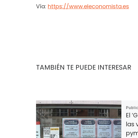
Vía:
htt
ps://www.eleconomista.es
TAMBIÉN TE PUEDE INTERESAR
Publi
El ‘
las 
pym