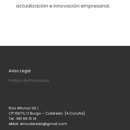
actualización e innovación empresarial.
Aviso Legal
Política de Privacidad
Rúa Alfonso VII, 1.
CP 15670, O Burgo – Culleredo (A Coruña)
Tel.: 981 66 15 14
eMail: emculleredo@gmail.com