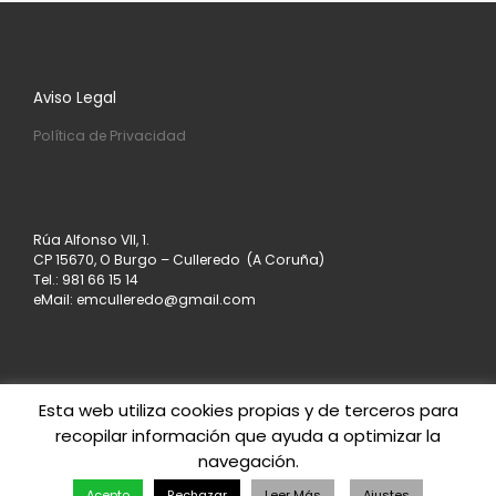
Aviso Legal
Política de Privacidad
Rúa Alfonso VII, 1.
CP 15670, O Burgo – Culleredo (A Coruña)
Tel.: 981 66 15 14
eMail: emculleredo@gmail.com
Esta web utiliza cookies propias y de terceros para
recopilar información que ayuda a optimizar la
© 2026
Asociación de Empresarios de Culleredo
–
navegación.
Todos los derechos reservados
Creado con
– Diseñado con el
Tema Customizr
Acepto
Rechazar
Leer Más
Ajustes