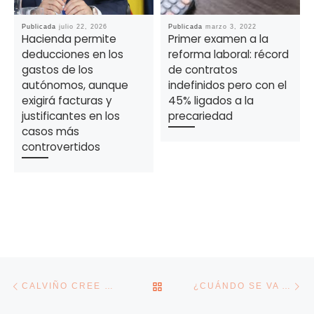
Publicada
julio 22, 2026
Publicada
marzo 3, 2022
Hacienda permite
Primer examen a la
deducciones en los
reforma laboral: récord
gastos de los
de contratos
autónomos, aunque
indefinidos pero con el
exigirá facturas y
45% ligados a la
justificantes en los
precariedad
casos más
controvertidos
Navegación de la entrada
Entrada anterior
En
VOLVER A LA LISTA DE E
CALVIÑO CREE QUE NO ES EL MOMENTO DE SUBIR EL IVA Y VE LA DEUDA COMO UN “LASTRE”
¿CUÁNDO SE VA A ACTIVAR LA COMISIÓN DE SEGUIMIENTO DE AYUDAS A AUTÓNOMOS?