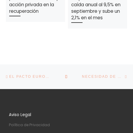
acción privada en la
caída anual al 9,5% en
recuperación
septiembre y sube un
2,1% en el mes
Navegación de la entrada
Entrada anterior
En
VOLVER A LA LISTA DE E
EL PACTO EUROPEO PONE A PRUEBA LAS REFORMAS PERO FACILITA EL PRESUPUESTO
NECESIDAD DE UNA PROFUNDA REFORMA FISCAL
Aviso Legal
Política de Privacidad