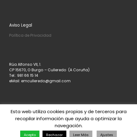
Aviso Legal
Política de Privacidad
Rúa Alfonso VII, 1.
CP 15670, O Burgo – Culleredo (A Coruña)
Tel.: 981 66 15 14
eMail: emculleredo@gmail.com
Esta web utiliza cookies propias y de terceros para
recopilar información que ayuda a optimizar la
© 2026
Asociación de Empresarios de Culleredo
–
navegación.
Todos los derechos reservados
Creado con
– Diseñado con el
Tema Customizr
Acepto
Rechazar
Leer Más
Ajustes