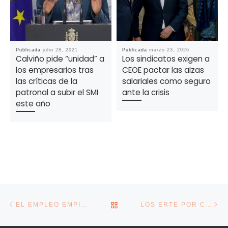
Publicada
julio 28, 2021
Publicada
marzo 23, 2026
Calviño pide “unidad” a
Los sindicatos exigen a
los empresarios tras
CEOE pactar las alzas
las críticas de la
salariales como seguro
patronal a subir el SMI
ante la crisis
este año
Navegación de la entrada
Entrada anterior
En
VOLVER A LA LISTA DE E
EL EMPLEO EMPIEZA A REMONTAR CON LA RECUPERACIÓN DE UNO DE CADA CINCO PUESTOS DE TRABAJO DESTRUIDOS
LOS ERTE POR CAUSAS OBJETIVAS SE DISPARAN UN 20% Y YA SUMAN CASI 400.000 AFECTADOS