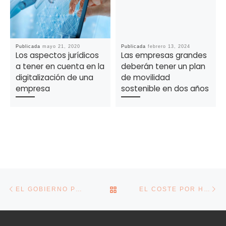
Publicada
mayo 21, 2020
Publicada
febrero 13, 2024
Los aspectos jurídicos
Las empresas grandes
a tener en cuenta en la
deberán tener un plan
digitalización de una
de movilidad
empresa
sostenible en dos años
Navegación de la entrada
Entrada anterior
En
VOLVER A LA LISTA DE E
EL GOBIERNO PERMITIRÁ DESGRAVAR EL 15% DEL IRPF POR COMPRAR UN VEHÍCULO ELÉCTRICO
EL COSTE POR HORA TRABAJADA SUBE UN 6,5% EN EL SEGUNDO TRIMESTRE, SU MAYOR ALZA DESDE LA PANDEMIA