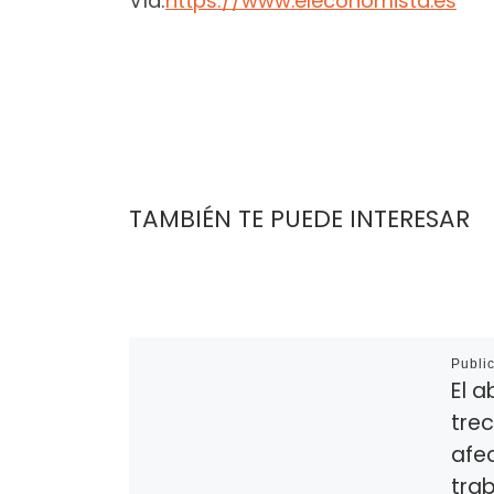
Vía:
https://www.eleconomista.es
TAMBIÉN TE PUEDE INTERESAR
Publi
El 
tre
afec
tra