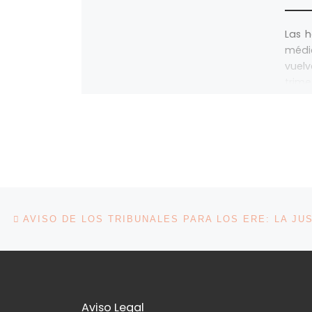
Las h
médi
vuel
trime
Navegación de la entrada
Entrada anterior
Aviso Legal