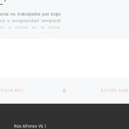
oras no trabajadas por baja
ca o incapacidad temporal
ven a crecer en el tercer
stre y suponen ya el 5,2% […]
VOLVER A LA LISTA DE 
AVISO DE LOS TRIBUNALES PARA LOS ERE: LA JUSTICIA RECHAZA LOS DESPIDOS POR EDAD Y LOS CONSIDERA DISCRIMINACIÓN
Rúa Alfonso VII, 1.