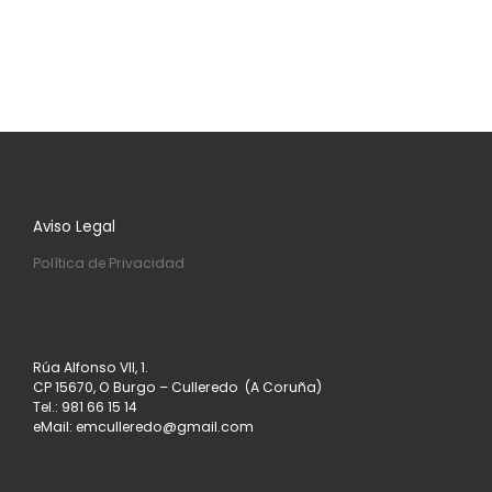
Aviso Legal
Política de Privacidad
Rúa Alfonso VII, 1.
CP 15670, O Burgo – Culleredo (A Coruña)
Tel.: 981 66 15 14
eMail: emculleredo@gmail.com