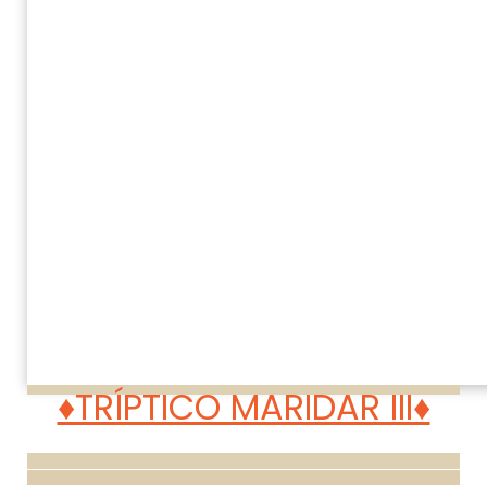
♦TRÍPTICO MARIDAR III♦